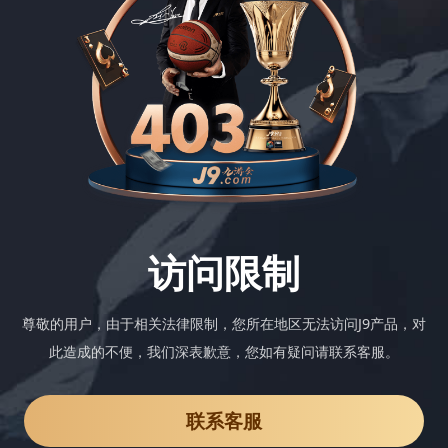
访问限制
尊敬的用户，由于相关法律限制，您所在地区无法访问J9产品，对
此造成的不便，我们深表歉意，您如有疑问请联系客服。
联系客服