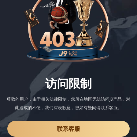
访问限制
尊敬的用户，由于相关法律限制，您所在地区无法访问J9产品，对
此造成的不便，我们深表歉意，您如有疑问请联系客服。
联系客服