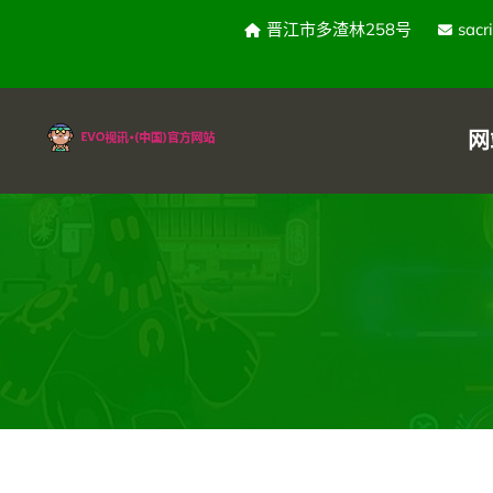
晋江市多渣林258号
sacr
网