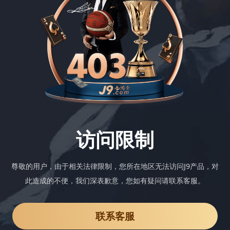
访问限制
尊敬的用户，由于相关法律限制，您所在地区无法访问J9产品，对
此造成的不便，我们深表歉意，您如有疑问请联系客服。
联系客服